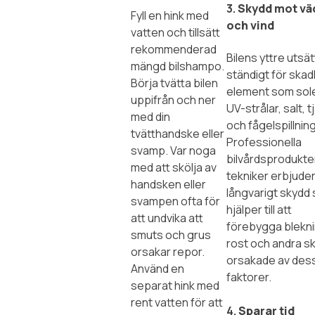
3.
Skydd mot vä
Fyll en hink med
och vind
vatten och tillsätt
rekommenderad
Bilens yttre utsät
mängd bilshampo.
ständigt för skad
Börja tvätta bilen
element som sol
uppifrån och ner
UV-strålar, salt, t
med din
och fågelspillning
tvätthandske eller
Professionella
svamp. Var noga
bilvårdsprodukte
med att skölja av
tekniker erbjuder
handsken eller
långvarigt skydd
svampen ofta för
hjälper till att
att undvika att
förebygga blekni
smuts och grus
rost och andra s
orsakar repor.
orsakade av des
Använd en
faktorer.
separat hink med
rent vatten för att
4.
Sparar tid