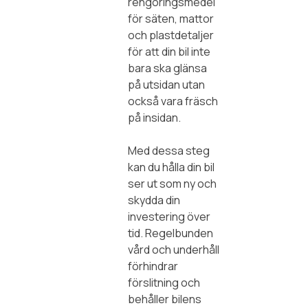
rengöringsmedel
för säten, mattor
och plastdetaljer
för att din bil inte
bara ska glänsa
på utsidan utan
också vara fräsch
på insidan.
Med dessa steg
kan du hålla din bil
ser ut som ny och
skydda din
investering över
tid. Regelbunden
vård och underhåll
förhindrar
förslitning och
behåller bilens