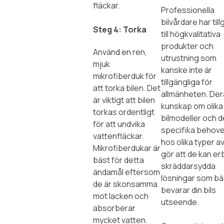
fläckar.
Professionella
bilvårdare har til
Steg 4: Torka
till högkvalitativa
produkter och
Använd en ren,
utrustning som
mjuk
kanske inte är
mikrofiberduk för
tillgängliga för
att torka bilen. Det
allmänheten. De
är viktigt att bilen
kunskap om olika
torkas ordentligt
bilmodeller och d
för att undvika
specifika behov
vattenfläckar.
hos olika typer av
Mikrofiberdukar är
gör att de kan er
bäst för detta
skräddarsydda
ändamål eftersom
lösningar som bä
de är skonsamma
bevarar din bils
mot lacken och
utseende.
absorberar
mycket vatten.