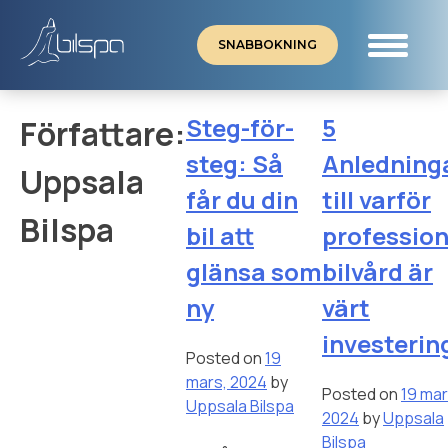
Skip
to
SNABBOKNING
content
Steg-för-
5
Författare:
steg: Så
Anledning
Uppsala
får du din
till varför
Bilspa
bil att
profession
glänsa som
bilvård är
ny
värt
investerin
Posted on
19
mars, 2024
by
Posted on
19 mar
Uppsala Bilspa
2024
by
Uppsala
Bilspa