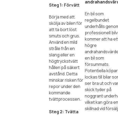
andrahandsvär
Steg 1: Förvätt
En bil som
Börja med att
regelbundet
skölja av bilen för
underhålls geno
att ta bort löst
professionell bil
smuts och grus.
kommer att ha et
Använd en mild
högre
stråle från en
andrahandsvärde
slang eller en
en bil som
högtryckstvätt
försummats.
hållen på säkert
Potentiella köpa
avstånd. Detta
lockas till bilar s
minskar risken för
ser bra ut och va
repor under den
skick tyder på
kommande
noggrant underhå
tvättprocessen.
vilket kan göra en
skillnad vid försäl
Steg 2: Tvätta