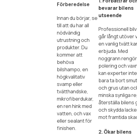
1.
Förbättrar oc
Förberedelse
bevarar bilens
utseende
Innan du börjar, se
till att du har all
Professionell bil
nödvändig
går långt utöver 
utrustning och
en vanlig tvätt ka
produkter. Du
erbjuda. Med
kommer att
noggrann rengör
behöva
polering och vax
bilshampo, en
kan experter inte
högkvalitativ
bara ta bort smu
svamp eller
och grus utan oc
tvätthandske,
minska synliga re
mikrofiberdukar,
återställa bilens 
en ren hink med
och skydda lack
vatten, och vax
mot framtida ska
eller sealant för
finishen.
2.
Ökar bilens