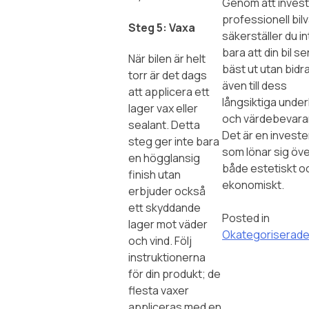
Genom att invest
professionell bil
Steg 5: Vaxa
säkerställer du in
bara att din bil se
När bilen är helt
bäst ut utan bidr
torr är det dags
även till dess
att applicera ett
långsiktiga under
lager vax eller
och värdebevara
sealant. Detta
Det är en investe
steg ger inte bara
som lönar sig över
en högglansig
både estetiskt o
finish utan
ekonomiskt.
erbjuder också
ett skyddande
Posted in
lager mot väder
Okategoriserad
och vind. Följ
instruktionerna
för din produkt; de
flesta vaxer
appliceras med en