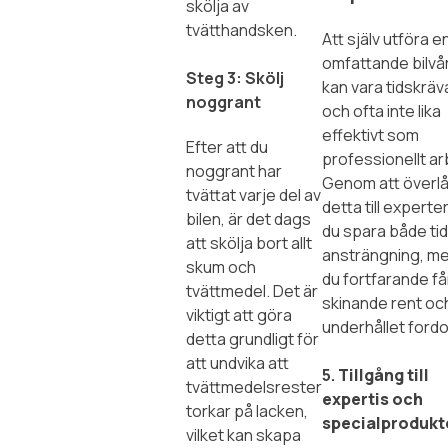
skölja av
tvätthandsken.
Att själv utföra e
omfattande bilvå
Steg 3: Skölj
kan vara tidskrä
noggrant
och ofta inte lika
effektivt som
Efter att du
professionellt ar
noggrant har
Genom att överl
tvättat varje del av
detta till experte
bilen, är det dags
du spara både ti
att skölja bort allt
ansträngning, m
skum och
du fortfarande få
tvättmedel. Det är
skinande rent och
viktigt att göra
underhållet fordo
detta grundligt för
att undvika att
5.
Tillgång till
tvättmedelsrester
expertis och
torkar på lacken,
specialprodukt
vilket kan skapa