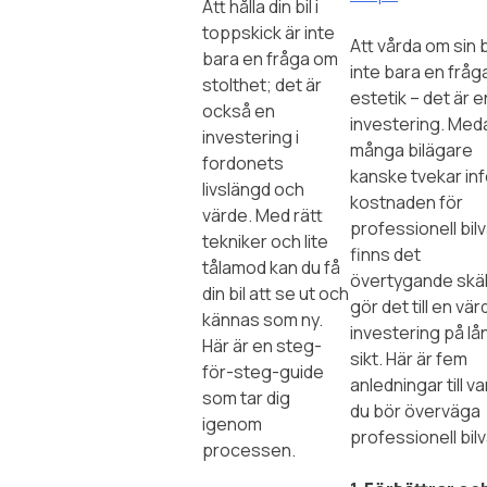
Att hålla din bil i
toppskick är inte
Att vårda om sin b
bara en fråga om
inte bara en frå
stolthet; det är
estetik – det är e
också en
investering. Med
investering i
många bilägare
fordonets
kanske tvekar inf
livslängd och
kostnaden för
värde. Med rätt
professionell bilv
tekniker och lite
finns det
tålamod kan du få
övertygande skä
din bil att se ut och
gör det till en vär
kännas som ny.
investering på lå
Här är en steg-
sikt. Här är fem
för-steg-guide
anledningar till va
som tar dig
du bör överväga
igenom
professionell bilv
processen.